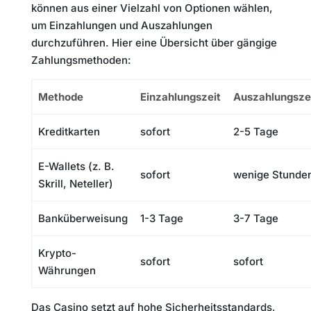
können aus einer Vielzahl von Optionen wählen,
um Einzahlungen und Auszahlungen
durchzuführen. Hier eine Übersicht über gängige
Zahlungsmethoden:
Methode
Einzahlungszeit
Auszahlungsze
Kreditkarten
sofort
2-5 Tage
E-Wallets (z. B.
sofort
wenige Stunde
Skrill, Neteller)
Banküberweisung
1-3 Tage
3-7 Tage
Krypto-
sofort
sofort
Währungen
Das Casino setzt auf hohe Sicherheitsstandards,