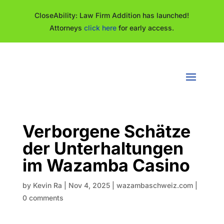
CloseAbility: Law Firm Addition has launched!
Attorneys
click here
for early access.
Verborgene Schätze
der Unterhaltungen
im Wazamba Casino
by
Kevin Ra
|
Nov 4, 2025
|
wazambaschweiz.com
|
0 comments