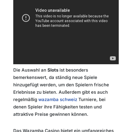
Die Auswahl an
Slots
ist besonders
bemerkenswert, da ständig neue Spiele
hinzugefügt werden, um den Spielern frische
Erlebnisse zu bieten. Außerdem gibt es auch
regelmäßig
wazamba schweiz
Turniere, bei
denen Spieler ihre Fähigkeiten testen und
attraktive Preise gewinnen können.
BONUSANGEBOTE und Aktionen
Das Wazamba Casino bietet ein umfangreiches