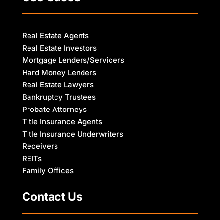
Real Estate Agents
Real Estate Investors
Mortgage Lenders/Servicers
Hard Money Lenders
Real Estate Lawyers
Bankruptcy Trustees
Probate Attorneys
Title Insurance Agents
Title Insurance Underwriters
Receivers
REITs
Family Offices
Contact Us