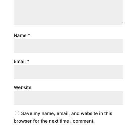
Name
*
Email
*
Website
Save my name, email, and website in this
browser for the next time I comment.