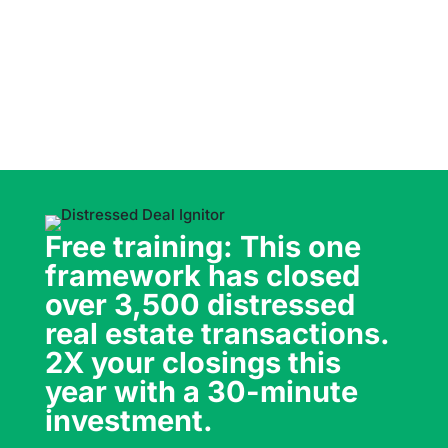
Free training: This one
framework has closed
over 3,500 distressed
real estate transactions.
2X your closings this
year with a 30-minute
investment.