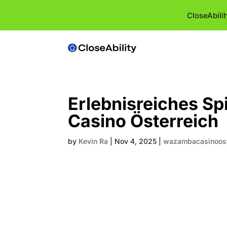
CloseAbili
Erlebnisreiches S
Casino Österreich
by
Kevin Ra
|
Nov 4, 2025
|
wazambacasinoost
Erlebnisreiches S
Casino Österreich
Inhaltsverzeichnis