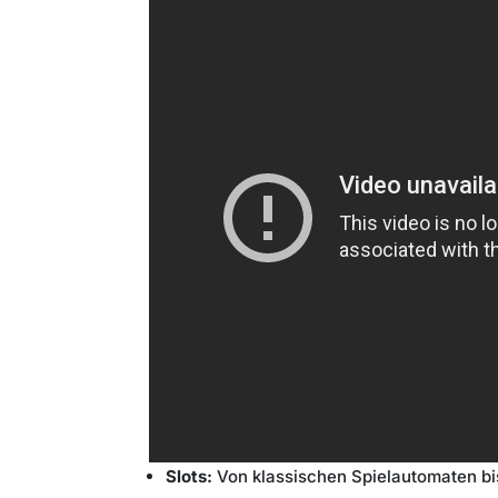
Slots:
Von klassischen Spielautomaten bi