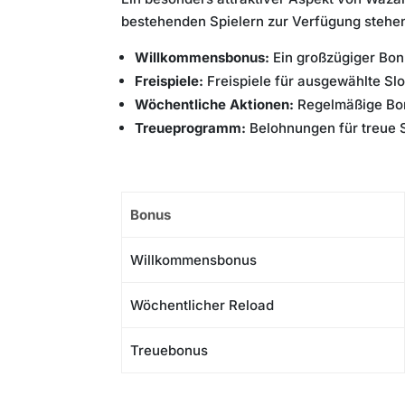
bestehenden Spielern zur Verfügung stehen
Willkommensbonus:
Ein großzügiger Bon
Freispiele:
Freispiele für ausgewählte Slo
Wöchentliche Aktionen:
Regelmäßige Bon
Treueprogramm:
Belohnungen für treue Sp
Bonusvergleich
Bonus
Willkommensbonus
Wöchentlicher Reload
Treuebonus
Zahlungsoptionen im