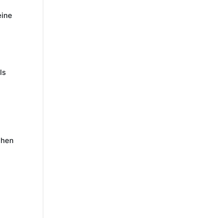
eine
ls
chen