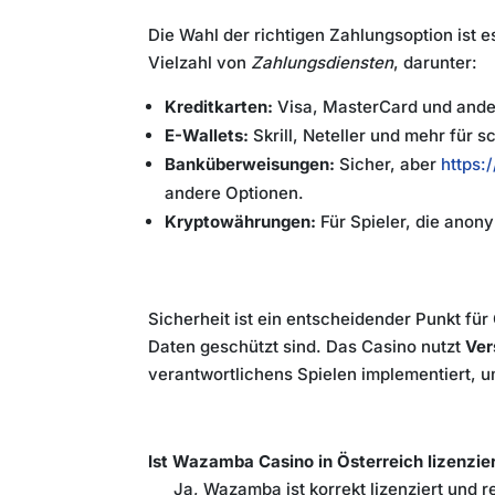
Die Wahl der richtigen Zahlungsoption ist e
Vielzahl von
Zahlungsdiensten
, darunter:
Kreditkarten:
Visa, MasterCard und ande
E-Wallets:
Skrill, Neteller und mehr für sc
Banküberweisungen:
Sicher, aber
https:
andere Optionen.
Kryptowährungen:
Für Spieler, die anon
Sicherheit und Daten
Sicherheit ist ein entscheidender Punkt fü
Daten geschützt sind. Das Casino nutzt
Ver
verantwortlichens Spielen implementiert, u
Häufig gestellte Frag
Ist Wazamba Casino in Österreich lizenzie
Ja, Wazamba ist korrekt lizenziert und re