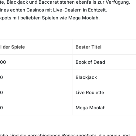
te, Blackjack und Baccarat stehen ebenfalls zur Verfügung.
nes echten Casinos mit Live-Dealern in Echtzeit.
pots mit beliebten Spielen wie Mega Moolah.
ien
 der Spiele
Bester Titel
500
Book of Dead
50
Blackjack
30
Live Roulette
20
Mega Moolah
ktionen
amba sind die verschiedenen
Bonusangebote
, die neuen und