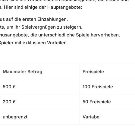
. Hier sind einige der Hauptangebote:
us auf die ersten Einzahlungen.
ts, um Ihr Spielvergnügen zu steigern.
usangebote, die unterschiedliche Spiele hervorheben.
ieler mit exklusiven Vorteilen.
Maximaler Betrag
Freispiele
500 €
100 Freispiele
200 €
50 Freispiele
unbegrenzt
Variabel
 Wazamba Casino