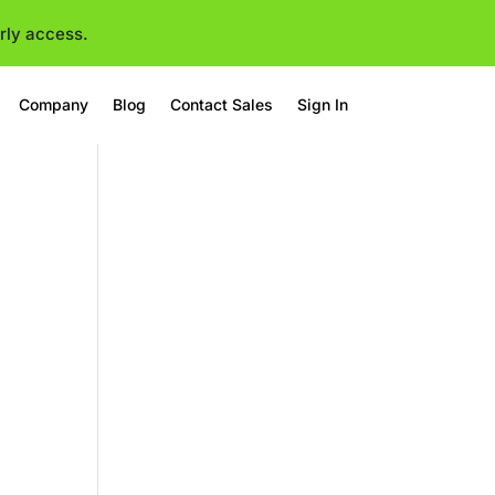
rly access.
Company
Blog
Contact Sales
Sign In