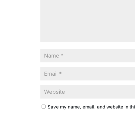
Save my name, email, and website in thi