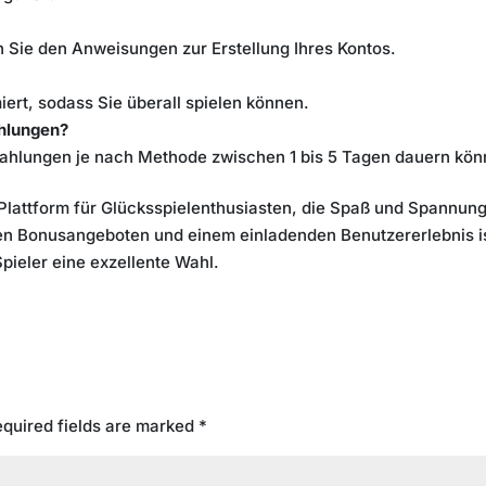
en Sie den Anweisungen zur Erstellung Ihres Kontos.
iert, sodass Sie überall spielen können.
hlungen?
zahlungen je nach Methode zwischen 1 bis 5 Tagen dauern kön
Plattform für Glücksspielenthusiasten, die Spaß und Spannun
llen Bonusangeboten und einem einladenden Benutzererlebnis i
pieler eine exzellente Wahl.
quired fields are marked
*